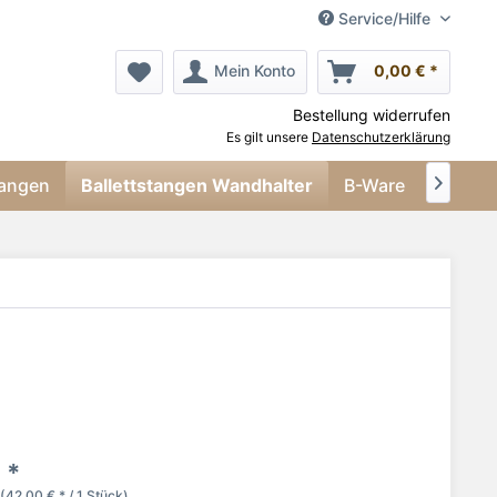
Service/Hilfe
Mein Konto
0,00 € *
Bestellung widerrufen
Es gilt unsere
Datenschutzerklärung
tangen
Ballettstangen Wandhalter
B-Ware
Rund u

 *
(42,00 € * / 1 Stück)